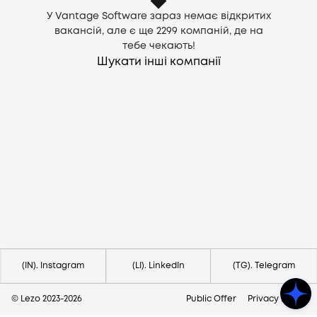
У Vantage Software зараз немає відкритих
вакансій, але є ще
2299
компаній, де на
тебе чекають!
Шукати інші компанії
Потрібна допомога?
Напишіть на hello@lezo.io
(IN). Instagram
(LI). LinkedIn
(TG). Telegram
© Lezo 2023-
2026
Public Offer
Privacy Policy