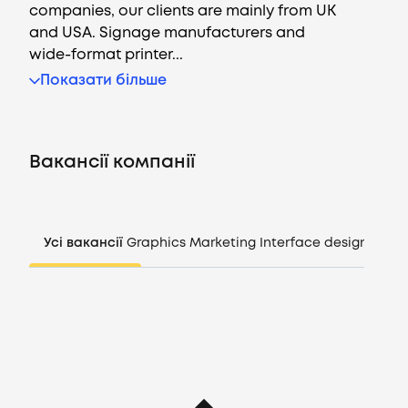
companies, our clients are mainly from UK
and USA. Signage manufacturers and
wide-format printer...
Вакансії
Показати більше
Компанії
Вакансії компанії
CV генератор
Увійти
Усі вакансії
Graphics
Marketing
Interface design
Mana
UA