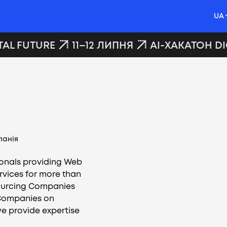
UA
AL FUTURE
11–12 ЛИПНЯ
AI-ХАКАТОН DIG
панія
ionals providing Web
vices for more than
tsourcing Companies
Companies on
we provide expertise