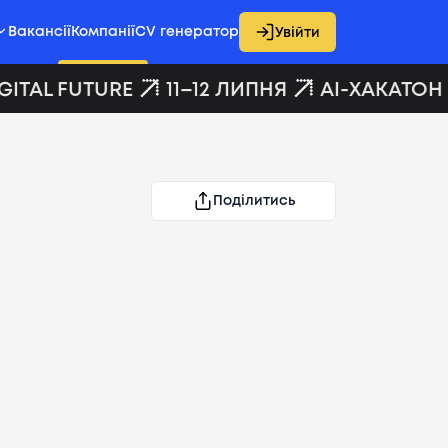
Вакансії
Компанії
CV генератор
Увійти
ITAL FUTURE
11–12 ЛИПНЯ
AI-ХАКАТОН D
Поділитись