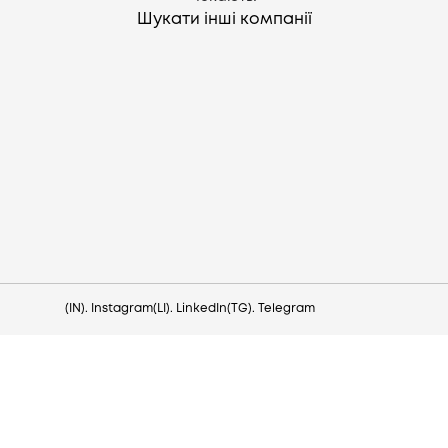
Шукати інші компанії
Потрібна допомога?
Напишіть на hello@lezo.io
(IN). Instagram
(LI). LinkedIn
(TG). Telegram