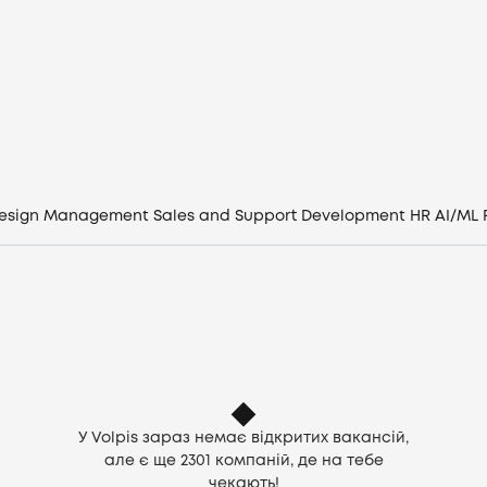
Вакансії
Компанії
CV генератор
Увійти
esign
Management
Sales and Support
Development
HR
AI/ML
UA
У Volpis зараз немає відкритих вакансій,
але є ще
2301
компаній, де на тебе
чекають!