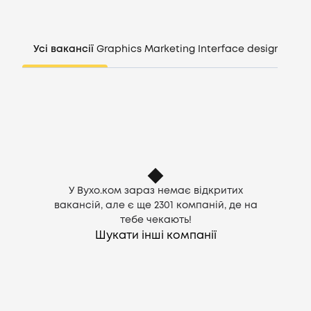
Компанії
Усі вакансії
Graphics
Marketing
Interface design
Mana
CV генератор
Увійти
UA
У Вухо.ком зараз немає відкритих
вакансій, але є ще
2301
компаній, де на
тебе чекають!
Шукати інші компанії