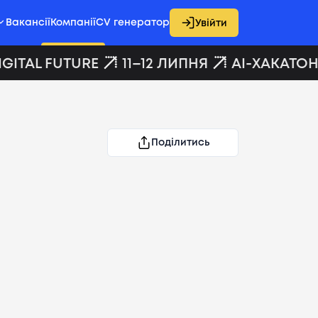
Вакансії
Компанії
CV генератор
Увійти
GITAL FUTURE
11–12 ЛИПНЯ
AI-ХАКАТОН 
Поділитись