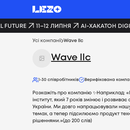
 FUTURE
11–12 ЛИПНЯ
AI-ХАКАТОН DIGI
Усі компанії
Wave llc
Wave llc
1-30
співробітників
Верифікована компа
Розкажіть про компанію ✨Наприклад: «P
інститут, який 7 років змінює і розвиває
України. Ми довго напрацьовували нашу
темах, а тепер підсилюємо продукт тех
рішеннями.»(до 200 слів)