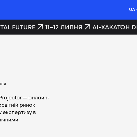
UA
TAL FUTURE
11–12 ЛИПНЯ
AI-ХАКАТОН DI
нія
rojector — онлайн-
 освітній ринок
 експертизу в
нічними