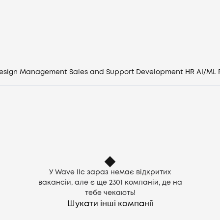
Вакансії
Компанії
CV генератор
esign
Management
Sales and Support
Development
HR
AI/ML
Увійти
UA
У Wave llc зараз немає відкритих
вакансій, але є ще
2301
компаній, де на
тебе чекають!
Шукати інші компанії