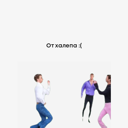
От халепа :(