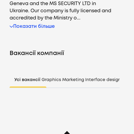
Geneva and the MS SECURITY LTD in
Ukraine. Our company is fully licensed and
accredited by the Ministry o...
Вакансії
Показати більше
Компанії
Вакансії компанії
CV генератор
Увійти
Усі вакансії
Graphics
Marketing
Interface design
Mana
UA