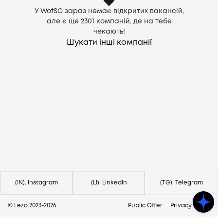
У WofSG зараз немає відкритих вакансій,
але є ще
2301
компаній, де на тебе
чекають!
Шукати інші компанії
Потрібна допомога?
Напишіть на hello@lezo.io
(IN). Instagram
(LI). LinkedIn
(TG). Telegram
© Lezo 2023-
2026
Public Offer
Privacy Policy