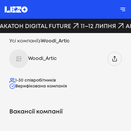
ХАКАТОН DIGITAL FUTURE
11–12 ЛИПНЯ
A
Усі компанії
Woodi_Artic
Woodi_Artic
1-30
співробітників
Верифікована компанія
Вакансії компанії
Вакансії