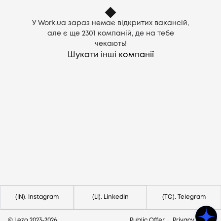
У Work.ua зараз немає відкритих вакансій,
але є ще
2301
компаній, де на тебе
чекають!
Шукати інші компанії
Потрібна допомога?
Напишіть на hello@lezo.io
(IN). Instagram
(LI). LinkedIn
(TG). Telegram
© Lezo 2023-
2026
Public Offer
Privacy Policy