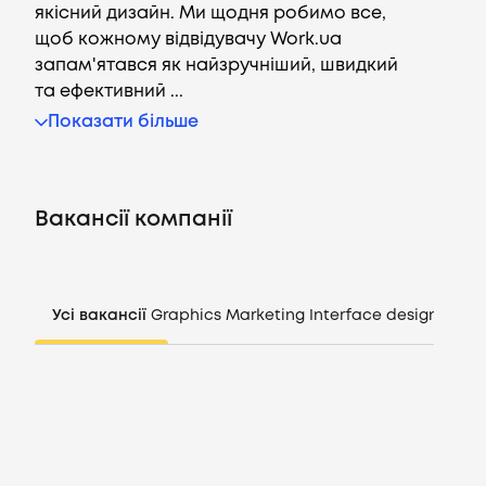
якісний дизайн. Ми щодня робимо все,
щоб кожному відвідувачу Work.ua
запам'ятався як найзручніший, швидкий
та ефективний ...
Вакансії
Показати більше
Компанії
Вакансії компанії
CV генератор
Увійти
Усі вакансії
Graphics
Marketing
Interface design
Mana
UA