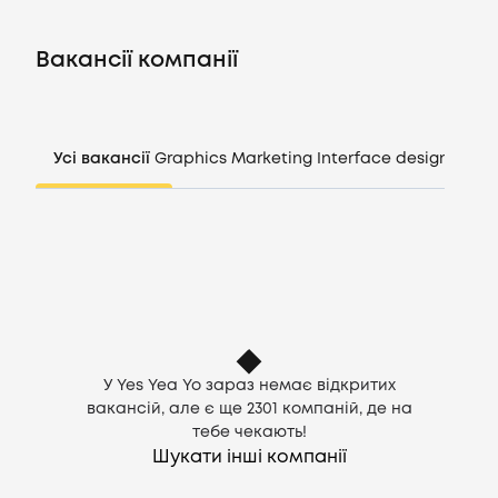
Вакансії
Вакансії компанії
Компанії
CV генератор
Усі вакансії
Graphics
Marketing
Interface design
Mana
Увійти
UA
У Yes Yea Yo зараз немає відкритих
вакансій, але є ще
2301
компаній, де на
тебе чекають!
Шукати інші компанії