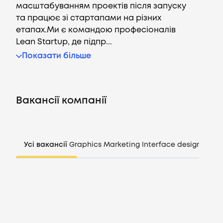
масштабуванням проектів після запуску
та працює зі стартапами на різних
етапах.Ми є командою професіоналів
Lean Startup, де підпр...
Вакансії
Показати більше
Компанії
Вакансії компанії
CV генератор
Увійти
Усі вакансії
Graphics
Marketing
Interface design
Mana
UA