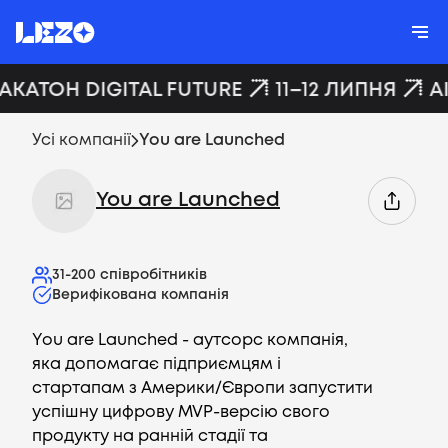
ХАКАТОН DIGITAL FUTURE
11–12 ЛИПНЯ
A
Усі компанії
You are Launched
You are Launched
31-200
співробітників
Верифікована компанія
You are Launched - аутсорс компанія,
яка допомагає підприємцям і
стартапам з Америки/Європи запустити
успішну цифрову MVP-версію свого
продукту на ранній стадії та