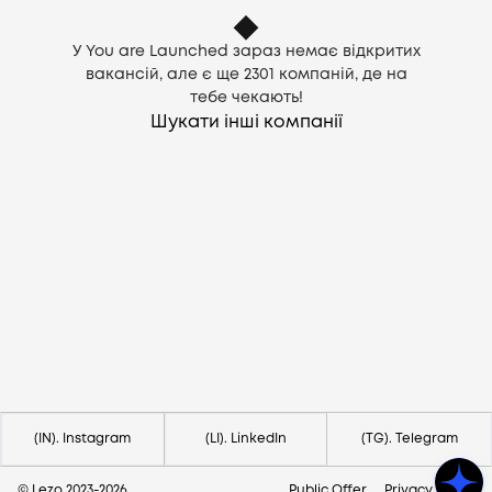
У You are Launched зараз немає відкритих
вакансій, але є ще
2301
компаній, де на
тебе чекають!
Шукати інші компанії
Потрібна допомога?
Напишіть на hello@lezo.io
(IN). Instagram
(LI). LinkedIn
(TG). Telegram
© Lezo 2023-
2026
Public Offer
Privacy Policy