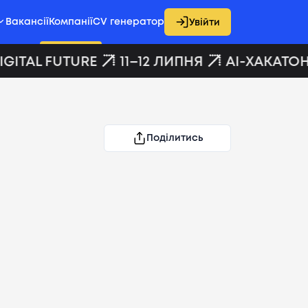
Вакансії
Компанії
CV генератор
Увійти
GITAL FUTURE
11–12 ЛИПНЯ
AI-ХАКАТОН 
Поділитись