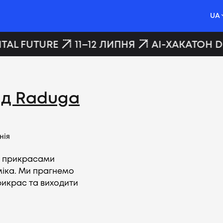
UA
TAL FUTURE
11–12 ЛИПНЯ
AI-ХАКАТОН DI
нд Raduga
нія
и прикрасами
аміка. Ми прагнемо
рикрас та виходити
Вакансії