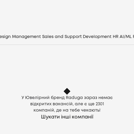
Компанії
CV генератор
esign
Management
Sales and Support
Development
HR
AI/ML
Увійти
UA
У Ювелірний бренд Raduga зараз немає
відкритих вакансій, але є ще
2301
компаній, де на тебе чекають!
Шукати інші компанії