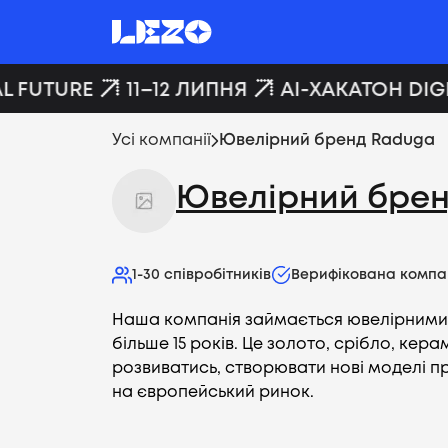
L FUTURE
11–12 ЛИПНЯ
AI-ХАКАТОН DIGI
Усі компанії
Ювелірний бренд Raduga
Ювелірний бре
1-30
співробітників
Верифікована компа
Наша компанія займається ювелірним
більше 15 років. Це золото, срібло, кер
розвиватись, створювати нові моделі п
на європейський ринок.